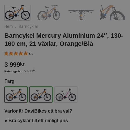
Hem
/
Barncyklar
Barncykel Mercury Aluminium 24″, 130-
160 cm, 21 växlar, Orange/Blå
5.0
3 999
kr
5 699
kr
Färg
Varför är DaviBikes ett bra val?
●
Bra cyklar till ett rimligt pris