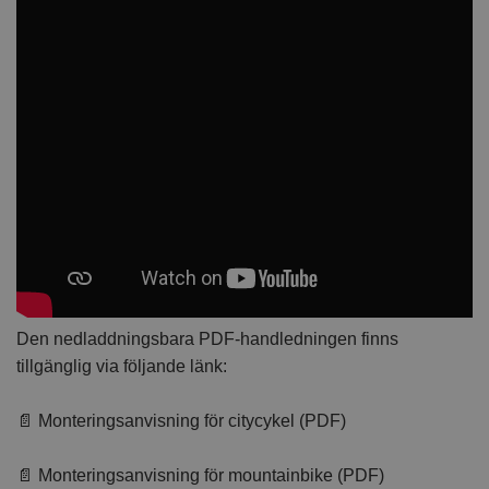
Den nedladdningsbara PDF-handledningen finns
tillgänglig via följande länk:
📄 Monteringsanvisning för citycykel (PDF)
📄 Monteringsanvisning för mountainbike (PDF)