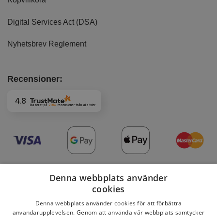
Digital Services Act (DSA)
Nyhetsbrev Reglement
Recensioner:
4.8
Baserat på
2967
recensioner
från alla tider
Denna webbplats använder
cookies
Denna webbplats använder cookies för att förbättra
Copyright 2026 © DaviBikes.se
användarupplevelsen. Genom att använda vår webbplats samtycker