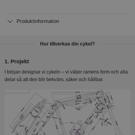
Produktinformation
Hur tillverkas din cykel?
1. Projekt
2
I början designar vi cykeln – vi väljer ramens form och alla
I 
delar så att den blir bekväm, säker och hållbar.
k
kv