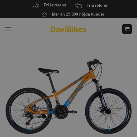
Skip
Fri leverans
Fria returer
to
Mer än 25 000 nöjda kunder
content