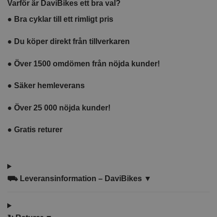
Varför är DaviBikes ett bra val?
10W
●
Bra cyklar till ett rimligt pris
●
Du köper direkt från tillverkaren
●
Över 1500 omdömen från nöjda kunder!
●
Säker hemleverans
●
Över 25 000 nöjda kunder!
●
Gratis returer
⛟
Leveransinformation – DaviBikes ▼