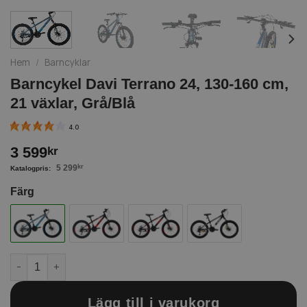
Hem
/
Barncyklar
Barncykel Davi Terrano 24, 130-160 cm,
21 växlar, Grå/Blå
4.0
3 599
kr
5 299
kr
Färg
Barncykel Davi Terrano 24, 130-160 cm, 21 växlar, Grå/Blå mäng
Lägg till i varukorg