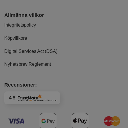
Allmänna villkor
Integritetspolicy
Köpvillkora
Digital Services Act (DSA)
Nyhetsbrev Reglement
Recensioner:
4.8
Baserat på
2962
recensioner
från alla tider