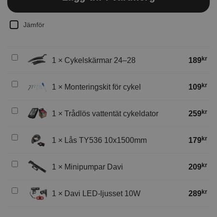
Jämför
Cykelskärmar
kr
1
×
Cykelskärmar 24–28
189
24–
28
Monteringskit
kr
1
×
Monteringskit för cykel
109
för
cykel
Trådlös
kr
1
×
Trådlös vattentät cykeldator
259
vattentät
cykeldator
Lås
kr
1
×
Lås TY536 10x1500mm
179
TY536
10x1500mm
Minipumpar
kr
1
×
Minipumpar Davi
209
Davi
Davi
kr
1
×
Davi LED-ljusset 10W
289
LED-
ljusset