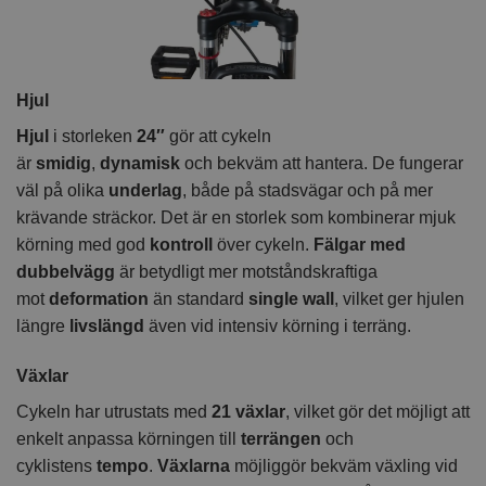
Hjul
Hjul
i storleken
24″
gör att cykeln
är
smidig
,
dynamisk
och bekväm att hantera. De fungerar
väl på olika
underlag
, både på stadsvägar och på mer
krävande sträckor. Det är en storlek som kombinerar mjuk
körning med god
kontroll
över cykeln.
Fälgar med
dubbelvägg
är betydligt mer motståndskraftiga
mot
deformation
än standard
single wall
, vilket ger hjulen
längre
livslängd
även vid intensiv körning i terräng.
Växlar
Cykeln har utrustats med
21 växlar
, vilket gör det möjligt att
enkelt anpassa körningen till
terrängen
och
cyklistens
tempo
.
Växlarna
möjliggör bekväm växling vid