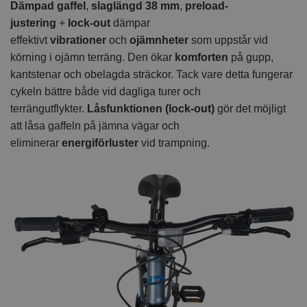
Dämpad gaffel
,
slaglängd 38 mm
,
preload-
justering
+
lock-out
dämpar
effektivt
vibrationer
och
ojämnheter
som uppstår vid
körning i ojämn terräng. Den ökar
komforten
på gupp,
kantstenar och obelagda sträckor. Tack vare detta fungerar
cykeln bättre både vid dagliga turer och
terrängutflykter.
Låsfunktionen (lock-out)
gör det möjligt
att låsa gaffeln på jämna vägar och
eliminerar
energiförluster
vid trampning.