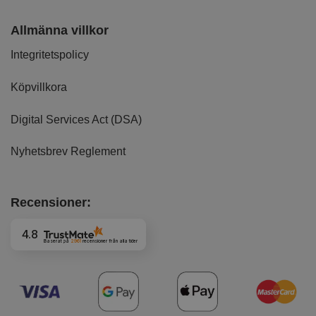
Allmänna villkor
Integritetspolicy
Köpvillkora
Digital Services Act (DSA)
Nyhetsbrev Reglement
Recensioner:
4.8
Baserat på
2961
recensioner
från alla tider