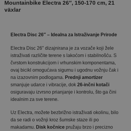
Mountainbike Electra 26″, 150-170 cm, 21
växlar
Electra Disc 26″ – Idealna za Istraživanje Prirode
Electra Disc 26″ dizajnirana je za vozače koji žele
istraživati različite terene s lakoćom i stabilnošću. S
čvrstom konstrukcijom i vrhunskim komponentama,
ovaj bicikl omogućava sigurnu i ugodnu vožnju čak i
na izazovnim podlogama.
Prednji amortizer
smanjuje udarce i vibracije, dok
26-inčni kotači
osiguravaju izvrsno prianjanje i kontrolu, što ga čini
idealnim za sve terene.
Uz Electra, možete bezbrižno istraživati okolinu, bilo
da se radi o vožnji kroz šumske staze ili po
makadamu.
Disk kočnice
pružaju brzo i precizno