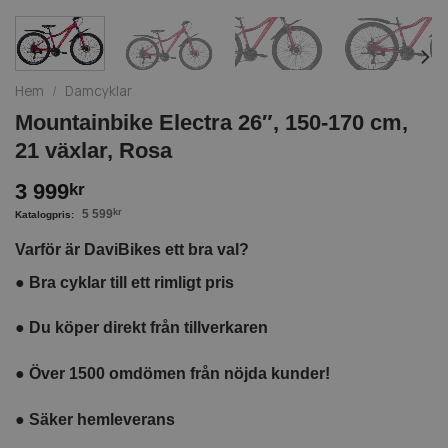
Hem
/
Damcyklar
Mountainbike Electra 26″, 150-170 cm,
21 växlar, Rosa
3 999
kr
5 599
kr
Varför är DaviBikes ett bra val?
●
Bra cyklar till ett rimligt pris
●
Du köper direkt från tillverkaren
●
Över 1500 omdömen från nöjda kunder!
●
Säker hemleverans