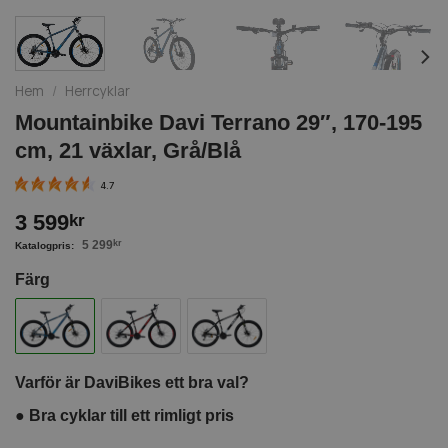
Hem
/
Herrcyklar
Mountainbike Davi Terrano 29″, 170-195
cm, 21 växlar, Grå/Blå
4.7
3 599
kr
5 299
kr
Färg
Varför är DaviBikes ett bra val?
●
Bra cyklar till ett rimligt pris