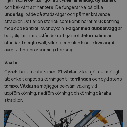
Hjul
29″
smidig
dynamisk
och bekväm att hantera. De fungerar väl på olika
, både på stadsvägar och på mer krävande
underlag
sträckor. Det är en storlek som kombinerar mjuk körning
med god
över cykeln.
är
kontroll
Fälgar med dubbelvägg
betydligt mer motståndskraftiga mot
än
deformation
standard
, vilket ger hjulen längre
single wall
livslängd
även vid intensiv körning i terräng.
Växlar
Cykeln har utrustats med
, vilket gör det möjligt
21 växlar
att enkelt anpassa körningen till
och cyklistens
terrängen
.
möjliggör bekväm växling vid
tempo
Växlarna
uppförskörning, nedförskörning och körning på raka
sträckor.