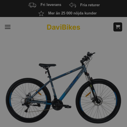
Skip
Fri leverans
Fria returer
to
Mer än 25 000 nöjda kunder
content