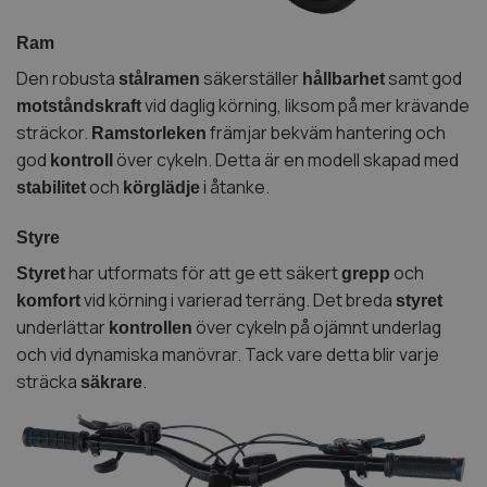
Ram
Den robusta
säkerställer
samt god
stålramen
hållbarhet
vid daglig körning, liksom på mer krävande
motståndskraft
sträckor.
främjar bekväm hantering och
Ramstorleken
god
över cykeln. Detta är en modell skapad med
kontroll
och
i åtanke.
stabilitet
körglädje
Styre
har utformats för att ge ett säkert
och
Styret
grepp
vid körning i varierad terräng. Det breda
komfort
styret
underlättar
över cykeln på ojämnt underlag
kontrollen
och vid dynamiska manövrar. Tack vare detta blir varje
sträcka
.
säkrare