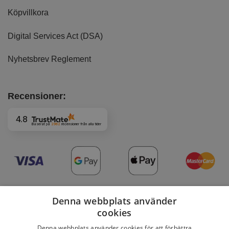
Köpvillkora
Digital Services Act (DSA)
Nyhetsbrev Reglement
Recensioner:
4.8
Baserat på
2962
recensioner
från alla tider
Denna webbplats använder
cookies
Denna webbplats använder cookies för att förbättra