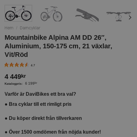
Hem
/
Damcyklar
Mountainbike Alpina AM DD 26″,
Aluminium, 150-175 cm, 21 växlar,
Vit/Röd
4.7
4 449
kr
6 199
kr
Varför är DaviBikes ett bra val?
●
Bra cyklar till ett rimligt pris
●
Du köper direkt från tillverkaren
●
Över 1500 omdömen från nöjda kunder!