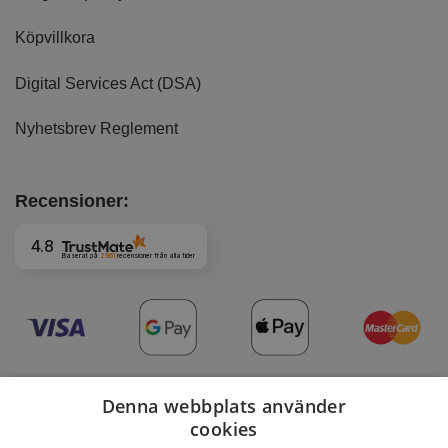
Köpvillkora
Digital Services Act (DSA)
Nyhetsbrev Reglement
Recensioner:
4.8
Baserat på
2961
recensioner
från alla tider
Denna webbplats använder
cookies