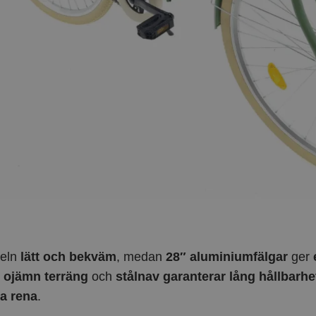
keln
lätt och bekväm
, medan
28″ aluminiumfälgar
ger
i
ojämn terräng
och
stålnav garanterar lång hållbarhe
a rena
.