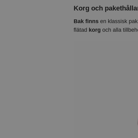
Korg och pakethålla
Bak finns
en klassisk pake
flätad
korg
och alla tillbe