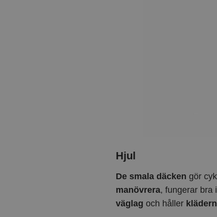
Hjul
De smala däcken
gör cy
manövrera
, fungerar bra 
väglag
och håller
klädern