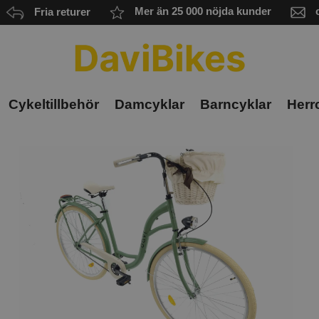
Fria returer
Mer än 25 000 nöjda kunder
Cykeltillbehör
Damcyklar
Barncyklar
Herr