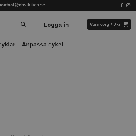
contact@davibikes.se
Logga in
Varukorg /
0
kr
cyklar
Anpassa cykel