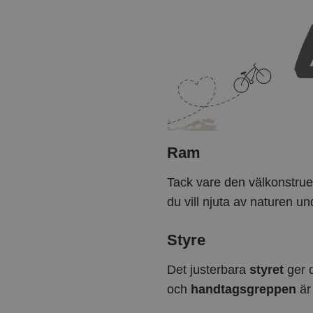
Ram
Tack vare den välkonstru
du vill njuta av naturen un
Styre
Det justerbara
styret
ger d
och
handtagsgreppen
är 