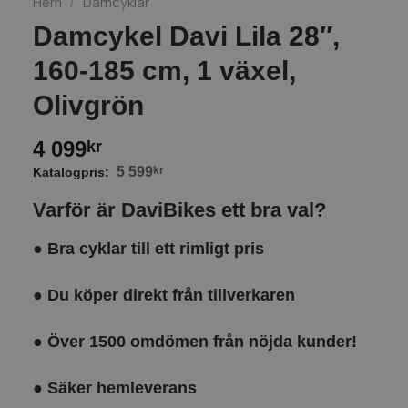
Hem
/
Damcyklar
Damcykel Davi Lila 28″,
160-185 cm, 1 växel,
Olivgrön
4 099
kr
5 599
kr
Varför är DaviBikes ett bra val?
●
Bra cyklar till ett rimligt pris
●
Du köper direkt från tillverkaren
●
Över 1500 omdömen från nöjda kunder!
●
Säker hemleverans