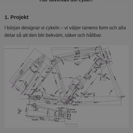
1. Projekt
2
I början designar vi cykeln – vi väljer ramens form och alla
I 
delar så att den blir bekväm, säker och hållbar.
k
kv