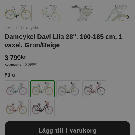
Hem
/
Damcyklar
Damcykel Davi Lila 28″, 160-185 cm, 1
växel, Grön/Beige
3 799
kr
5 599
kr
Färg
Lägg till i varukorg