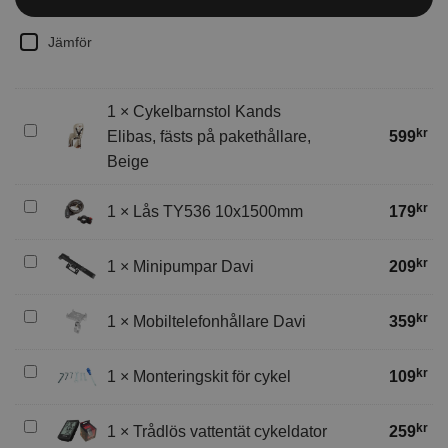
Jämför
1
×
Cykelbarnstol Kands
Cykelbarnstol
kr
Elibas, fästs på pakethållare,
599
Kands
Beige
Elibas,
fästs
Lås
kr
1
×
Lås TY536 10x1500mm
179
på
TY536
pakethållare,
10x1500mm
Minipumpar
Beige
kr
1
×
Minipumpar Davi
209
Davi
Mobiltelefonhållare
kr
1
×
Mobiltelefonhållare Davi
359
Davi
Monteringskit
kr
1
×
Monteringskit för cykel
109
för
cykel
Trådlös
kr
1
×
Trådlös vattentät cykeldator
259
vattentät