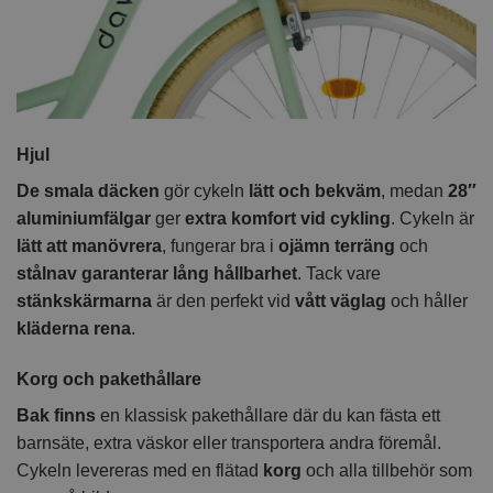
Hjul
De smala däcken
gör cykeln
lätt och bekväm
, medan
28″
aluminiumfälgar
ger
extra komfort vid cykling
. Cykeln är
lätt att manövrera
, fungerar bra i
ojämn terräng
och
stålnav garanterar lång hållbarhet
. Tack vare
stänkskärmarna
är den perfekt vid
vått väglag
och håller
kläderna rena
.
Korg och pakethållare
Bak finns
en klassisk pakethållare där du kan fästa ett
barnsäte, extra väskor eller transportera andra föremål.
Cykeln levereras med en flätad
korg
och alla tillbehör som