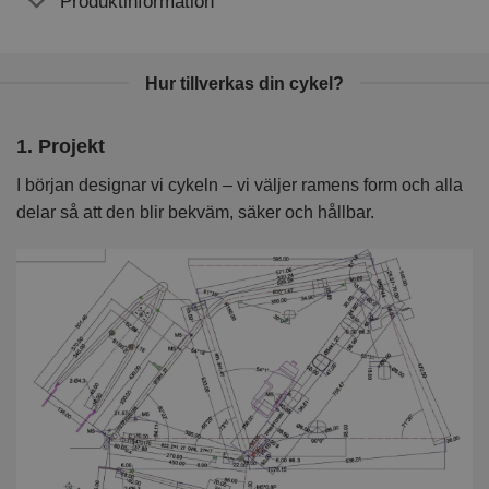
Produktinformation
Hur tillverkas din cykel?
1. Projekt
2
I början designar vi cykeln – vi väljer ramens form och alla
I 
delar så att den blir bekväm, säker och hållbar.
k
kv