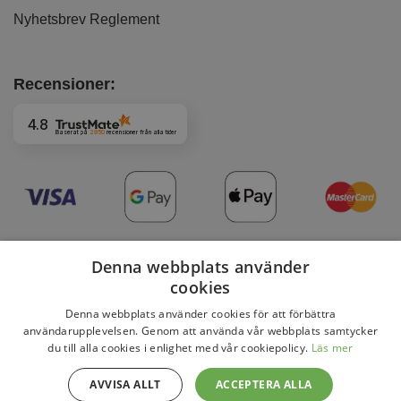
Nyhetsbrev Reglement
Recensioner:
4.8
Baserat på
2950
recensioner
från alla tider
Denna webbplats använder
cookies
Denna webbplats använder cookies för att förbättra
Copyright 2026 © DaviBikes.se
användarupplevelsen. Genom att använda vår webbplats samtycker
du till alla cookies i enlighet med vår cookiepolicy.
Läs mer
AVVISA ALLT
ACCEPTERA ALLA