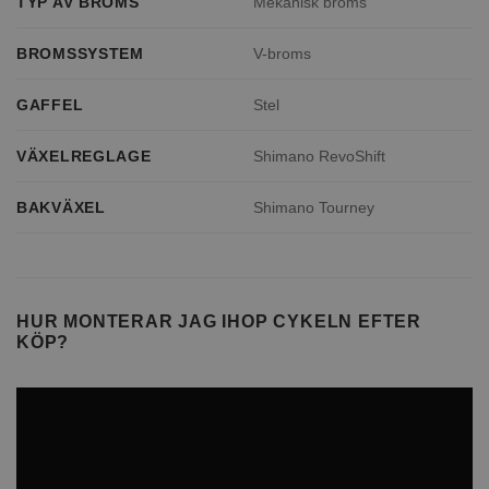
TYP AV BROMS
Mekanisk broms
BROMSSYSTEM
V-broms
GAFFEL
Stel
VÄXELREGLAGE
Shimano RevoShift
BAKVÄXEL
Shimano Tourney
HUR MONTERAR JAG IHOP CYKELN EFTER
KÖP?