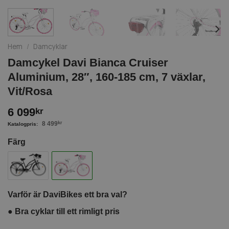
Hem
/
Damcyklar
Damcykel Davi Bianca Cruiser
Aluminium, 28″, 160-185 cm, 7 växlar,
Vit/Rosa
6 099
kr
8 499
kr
Färg
Varför är DaviBikes ett bra val?
●
Bra cyklar till ett rimligt pris