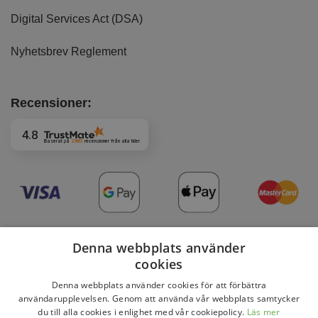
Digital Services Act (DSA)
Nyhetsbrev Reglement
Recensioner:
4.8
Baserat på
2963
recensioner
från alla tider
Denna webbplats använder
cookies
Denna webbplats använder cookies för att förbättra
Copyright 2026 © DaviBikes.se
användarupplevelsen. Genom att använda vår webbplats samtycker
du till alla cookies i enlighet med vår cookiepolicy.
Läs mer