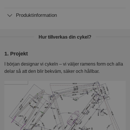
Produktinformation
Hur tillverkas din cykel?
1. Projekt
2
I början designar vi cykeln – vi väljer ramens form och alla
I 
delar så att den blir bekväm, säker och hållbar.
k
kv