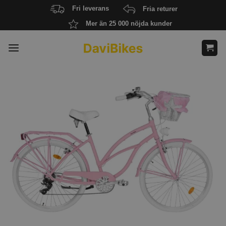
Skip
Fri leverans
Fria returer
to
Mer än 25 000 nöjda kunder
content