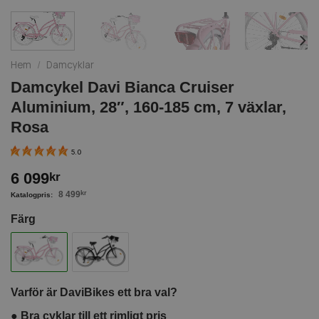
Hem
/
Damcyklar
Damcykel Davi Bianca Cruiser
Aluminium, 28″, 160-185 cm, 7 växlar,
Rosa
5.0
6 099
kr
8 499
kr
Färg
Varför är DaviBikes ett bra val?
●
Bra cyklar till ett rimligt pris