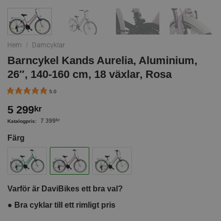
Hem
/
Damcyklar
Barncykel Kands Aurelia, Aluminium,
26″, 140-160 cm, 18 växlar, Rosa
5.0
5 299
kr
7 399
kr
Färg
Varför är DaviBikes ett bra val?
●
Bra cyklar till ett rimligt pris