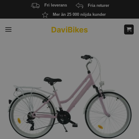
Skip
Fri leverans
Fria returer
to
Mer än 25 000 nöjda kunder
content