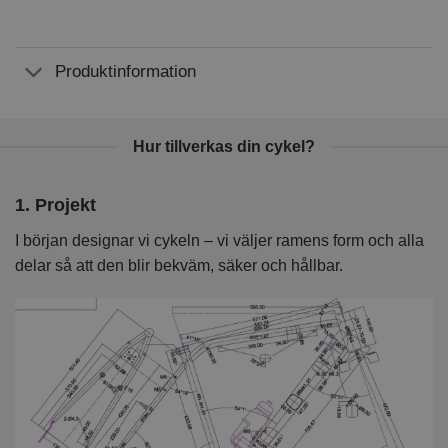
Produktinformation
Hur tillverkas din cykel?
1. Projekt
2
I början designar vi cykeln – vi väljer ramens form och alla
I 
delar så att den blir bekväm, säker och hållbar.
k
kv