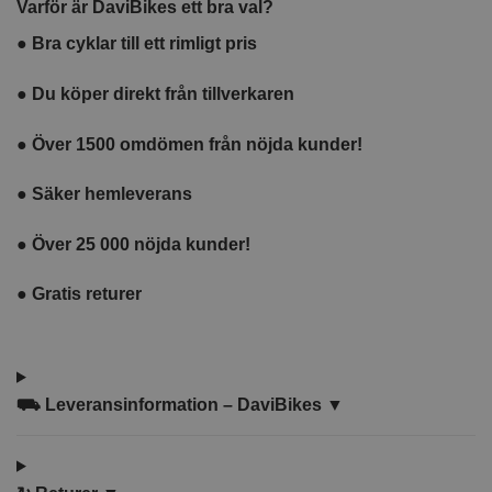
Varför är DaviBikes ett bra val?
10W
●
Bra cyklar till ett rimligt pris
●
Du köper direkt från tillverkaren
●
Över 1500 omdömen från nöjda kunder!
●
Säker hemleverans
●
Över 25 000 nöjda kunder!
●
Gratis returer
⛟
Leveransinformation – DaviBikes ▼