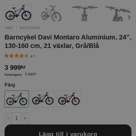
Hem
/
Barncyklar
Barncykel Davi Montaro Aluminium, 24″,
130-160 cm, 21 växlar, Grå/Blå
4.7
3 999
kr
5 699
kr
Färg
Barncykel Davi Montaro Aluminium, 24", 130-160 cm, 21 växlar,
Lägg till i varukorg