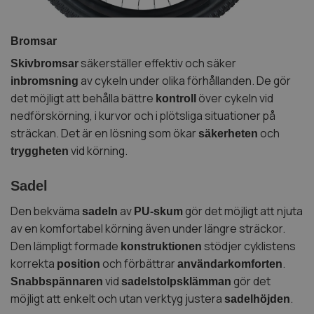
Bromsar
säkerställer effektiv och säker
Skivbromsar
av cykeln under olika förhållanden. De gör
inbromsning
det möjligt att behålla bättre
över cykeln vid
kontroll
nedförskörning, i kurvor och i plötsliga situationer på
sträckan. Det är en lösning som ökar
och
säkerheten
vid körning.
tryggheten
Sadel
Den bekväma
av
gör det möjligt att njuta
sadeln
PU-skum
av en komfortabel körning även under längre sträckor.
Den lämpligt formade
stödjer cyklistens
konstruktionen
korrekta
och förbättrar
.
position
användarkomforten
vid
gör det
Snabbspännaren
sadelstolpsklämman
möjligt att enkelt och utan verktyg justera
.
sadelhöjden