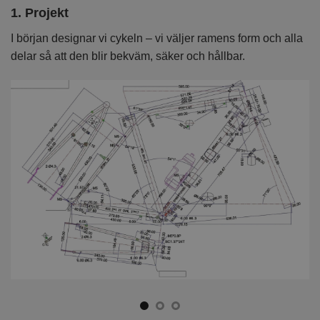
1. Projekt
2
I början designar vi cykeln – vi väljer ramens form och alla
I 
delar så att den blir bekväm, säker och hållbar.
k
kv