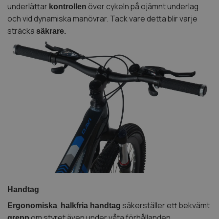
underlättar
över cykeln på ojämnt underlag
kontrollen
och vid dynamiska manövrar. Tack vare detta blir varje
sträcka
säkrare.
Handtag
,
säkerställer ett bekvämt
Ergonomiska
halkfria handtag
om styret även under våta förhållanden.
grepp