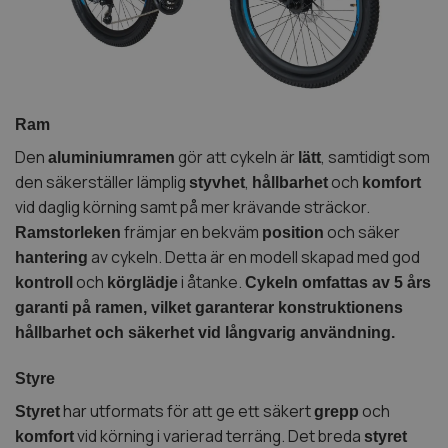
Ram
Den
gör att cykeln är
, samtidigt som
aluminiumramen
lätt
den säkerställer lämplig
,
och
styvhet
hållbarhet
komfort
vid daglig körning samt på mer krävande sträckor.
främjar en bekväm
och säker
Ramstorleken
position
av cykeln. Detta är en modell skapad med god
hantering
och
i åtanke.
kontroll
körglädje
Cykeln omfattas av 5 års
garanti på ramen, vilket garanterar konstruktionens
hållbarhet och säkerhet vid långvarig användning.
Styre
har utformats för att ge ett säkert
och
Styret
grepp
vid körning i varierad terräng. Det breda
komfort
styret