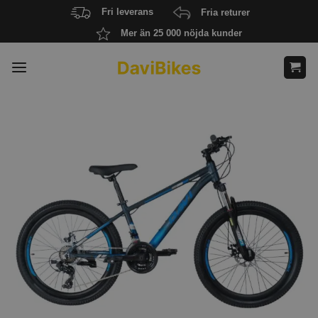
Skip
Fri leverans
Fria returer
to
Mer än 25 000 nöjda kunder
content