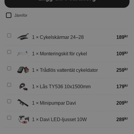
Jämför
Cykelskärmar
kr
1
×
Cykelskärmar 24–28
189
24–
28
Monteringskit
kr
1
×
Monteringskit för cykel
109
för
cykel
Trådlös
kr
1
×
Trådlös vattentät cykeldator
259
vattentät
cykeldator
Lås
kr
1
×
Lås TY536 10x1500mm
179
TY536
10x1500mm
Minipumpar
kr
1
×
Minipumpar Davi
209
Davi
Davi
kr
1
×
Davi LED-ljusset 10W
289
LED-
ljusset