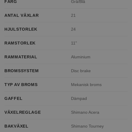
FÄRG
Grå/Blå
ANTAL VÄXLAR
21
HJULSTORLEK
24
RAMSTORLEK
11"
RAMMATERIAL
Aluminium
BROMSSYSTEM
Disc brake
TYP AV BROMS
Mekanisk broms
GAFFEL
Dämpad
VÄXELREGLAGE
Shimano Acera
BAKVÄXEL
Shimano Tourney