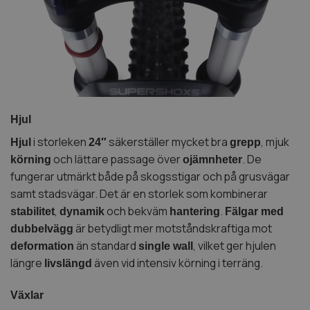
Hjul
i storleken
säkerställer mycket bra
, mjuk
Hjul
24″
grepp
och lättare passage över
. De
körning
ojämnheter
fungerar utmärkt både på skogsstigar och på grusvägar
samt stadsvägar. Det är en storlek som kombinerar
,
och bekväm
.
stabilitet
dynamik
hantering
Fälgar med
är betydligt mer motståndskraftiga mot
dubbelvägg
än standard
, vilket ger hjulen
deformation
single wall
längre
även vid intensiv körning i terräng.
livslängd
Växlar