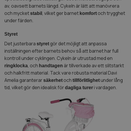
av, oavsett barnets längd. Cykeln är lätt att manövrera
och mycket
, vilket ger barnet
och trygghet
stabil
komfort
under färden.
Styret
Det justerbara
gör det möjligt att anpassa
styret
inställningen efter barnets behov så att barnet har full
kontroll under cyklingen. Cykeln är utrustad med en
, och
är tillverkade av ett slitstarkt
ringklocka
handtagen
och halkfritt material. Tack vare robusta material Davi
Amelia garanterar
och
under lång
säkerhet
tillförlitlighet
tid, vilket gör den idealisk för
i vardagen.
dagliga turer