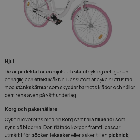
Hjul
De är
för en mjuk och
cykling och ger en
perfekta
stabil
behaglig och
åktur. Dessutom är cykeln utrustad
effektiv
med
som skyddar barnets kläder och håller
stänkskärmar
dem rena även på vått underlag.
Korg och pakethållare
Cykeln levereras med en
samt alla
som
korg
tillbehör
syns på bilderna. Den flätade korgen framtill passar
utmärkt för
,
eller saker till en
,
böcker
leksaker
picknick