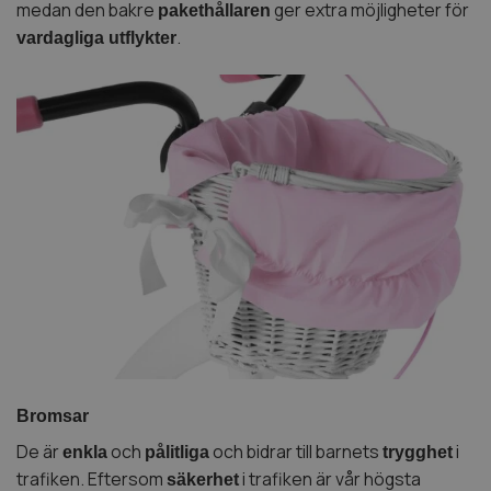
medan den bakre
ger extra möjligheter för
pakethållaren
.
vardagliga utflykter
Bromsar
De är
och
och bidrar till barnets
i
enkla
pålitliga
trygghet
trafiken. Eftersom
i trafiken är vår högsta
säkerhet