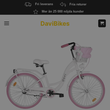
Skip
Fri leverans
Fria returer
to
Mer än 25 000 nöjda kunder
content