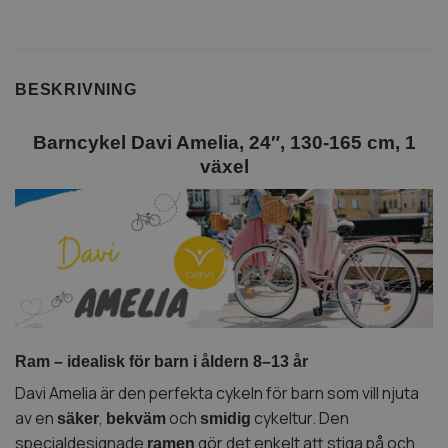
BESKRIVNING
Barncykel Davi Amelia, 24″, 130-165 cm, 1
växel
Ram – idealisk för barn i åldern 8–13 år
Davi Amelia är den perfekta cykeln för barn som vill njuta
av en
,
och
cykeltur. Den
säker
bekväm
smidig
specialdesignade
gör det enkelt att stiga på och
ramen