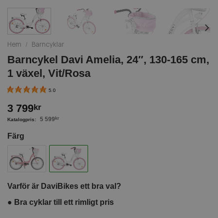
Hem
/
Barncyklar
Barncykel Davi Amelia, 24″, 130-165 cm,
1 växel, Vit/Rosa
5.0
3 799
kr
5 599
kr
Färg
Varför är DaviBikes ett bra val?
●
Bra cyklar till ett rimligt pris