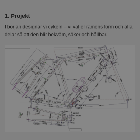
1. Projekt
2
I början designar vi cykeln – vi väljer ramens form och alla
I 
delar så att den blir bekväm, säker och hållbar.
k
kv